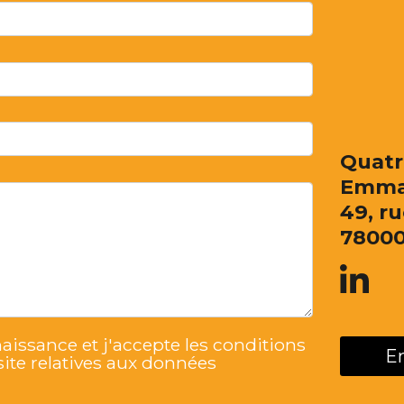
Quatr
Emma
49, r
78000
nnaissance et j'accepte les conditions
 site relatives aux données