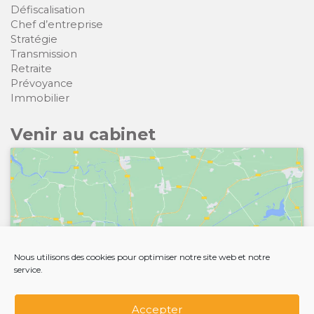
Défiscalisation
Chef d’entreprise
Stratégie
Transmission
Retraite
Prévoyance
Immobilier
Venir au cabinet
Cliquez pour accepter les cookies
Nous utilisons des cookies pour optimiser notre site web et notre
marketing et activer ce contenu
service.
Accepter